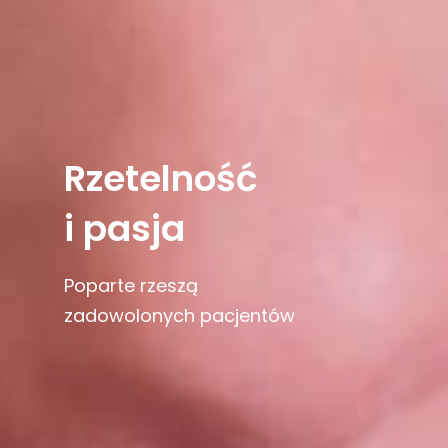
Rozwiązan
na miarę p
Indywidualne podejśc
do każdego pacjenta